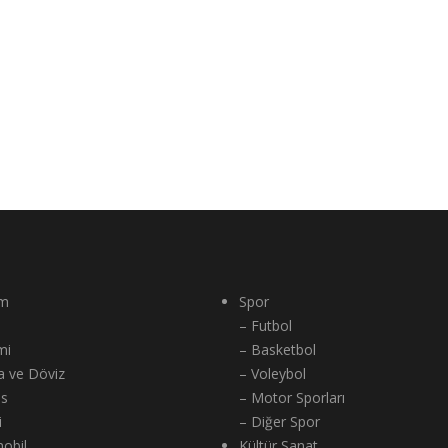
m
Spor
– Futbol
mi
– Basketbol
a ve Döviz
– Voleybol
ns
– Motor Sporları
i
– Diğer Spor
obil
Kültür Sanat