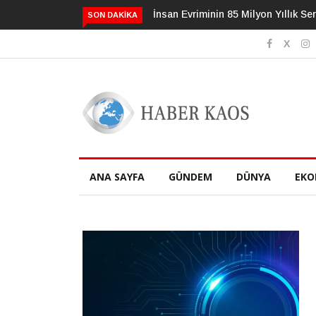
İnsan Evriminin 85 Milyon Yıllık Serüveni
3 Alışkanlık Deman
SON DAKIKA
Geciktirebilir
ANA SAYFA
GÜNDEM
DÜNYA
EKO