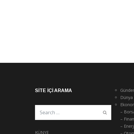
Günde
SITE İÇI ARAMA
Dünya
Ekono
– Bors
– Fina
– Enerj
KÜNYE
– Otom