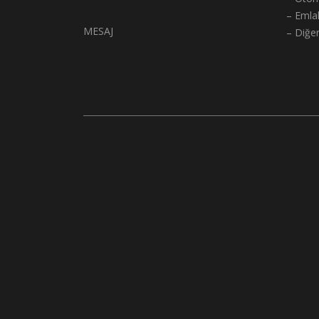
– Emla
MESAJ
– Diğe