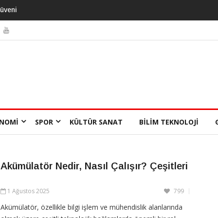
sı 13 Yıl
NOMI
SPOR
KÜLTÜR SANAT
BILIM TEKNOLOJI
Akümülatör Nedir, Nasıl Çalışır? Çeşitleri
1 Ağustos 2025
799
Akümülatör, özellikle bilgi işlem ve mühendislik alanlarında