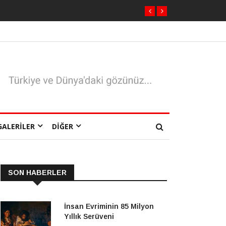
GALERILER
DIĞER
SON HABERLER
İnsan Evriminin 85 Milyon
Yıllık Serüveni