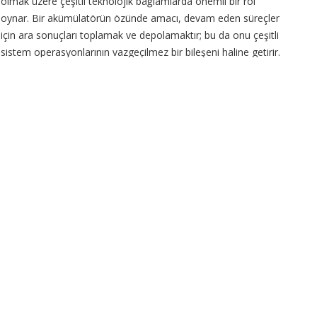
olmak üzere çeşitli teknolojik bağlamlarda önemli bir rol
oynar. Bir akümülatörün özünde amacı, devam eden süreçler
için ara sonuçları toplamak ve depolamaktır; bu da onu çeşitli
sistem operasyonlarının vazgeçilmez bir bileşeni haline getirir.
Haber Merkezi / Örneğin, bilgisayar
CONTINUE READING