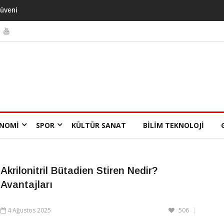
veni
3 Alışkanlık Demansı 13 Yıl
Geciktirebilir
NOMI
SPOR
KÜLTÜR SANAT
BILIM TEKNOLOJI
Akrilonitril Bütadien Stiren Nedir?
Avantajları
4 Ağustos 2025
506