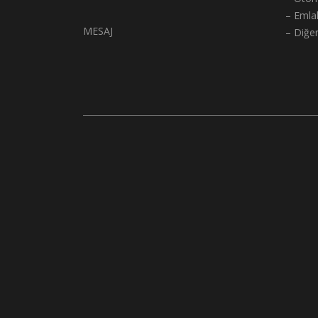
– Emla
MESAJ
– Diğe