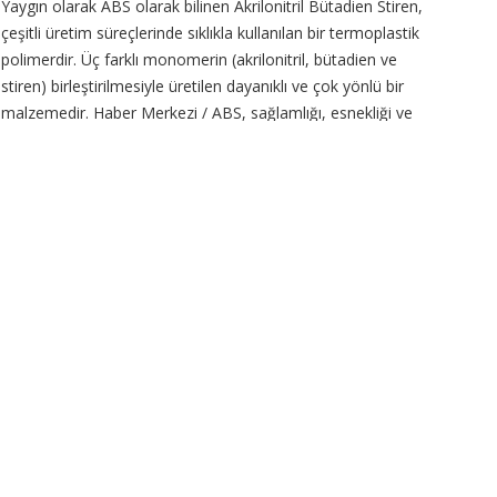
Yaygın olarak ABS olarak bilinen Akrilonitril Bütadien Stiren,
çeşitli üretim süreçlerinde sıklıkla kullanılan bir termoplastik
polimerdir. Üç farklı monomerin (akrilonitril, bütadien ve
stiren) birleştirilmesiyle üretilen dayanıklı ve çok yönlü bir
malzemedir. Haber Merkezi / ABS, sağlamlığı, esnekliği ve
ısıya ve kimyasallara karşı
CONTINUE READING