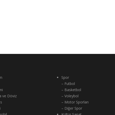
m
Spor
– Futbol
mi
– Basketbol
a ve Döviz
– Voleybol
ns
– Motor Sporları
i
– Diğer Spor
obil
Kültür Sanat