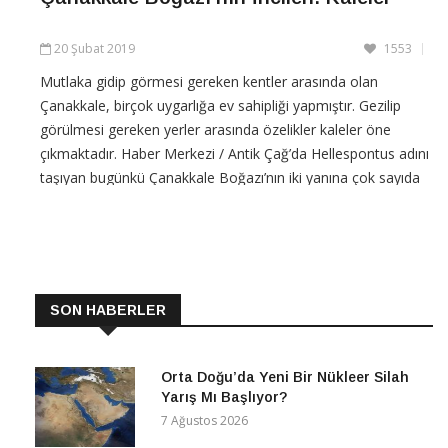
20 Şubat 2019
1553
Mutlaka gidip görmesi gereken kentler arasında olan
Çanakkale, birçok uygarlığa ev sahipliği yapmıştır. Gezilip
görülmesi gereken yerler arasında özelikler kaleler öne
çıkmaktadır. Haber Merkezi / Antik Çağ’da Hellespontus adını
taşıyan bugünkü Çanakkale Boğazı’nın iki yanına çok sayıda
kale yapılmıştır. Çanakkale ve çevresindeki kaleler,
CONTINUE READING
SON HABERLER
Orta Doğu’da Yeni Bir Nükleer Silah
Yarış Mı Başlıyor?
7 Ağustos 2026