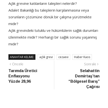
Açlık grevine katılanların talepleri nelerdir?
Adalet Bakanlığı bu taleplerin karşılanmasına veya
sorunların çözümüne dönük bir çalışma yürütmekte
midir?
Açlık grevindeki tutuklu ve hükümlülerin sağlık durumları
izlenmekte midir? Herhangi bir sağlık sorunu yaşanmış
mıdır?
ANAHTAR KELIME:
açlık grevi
cezaevi
Haber Kaos
Yazı
Önceki
Sonra
Önceki
Sonraki
haber
Habe
Tarımda Üretici
Selahattin
gezinmesi
Enflasyonu
Demirtaş’tan
Yüzde 28,96
“Bölgesel Barış”
Çağrısı