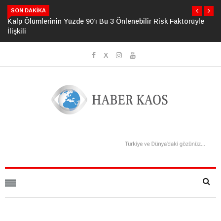
SON DAKIKA
üyle
Psikolojide Yeni Dönem: Zihinsel Çöküş Riskini Ölçen Model
Geliştirildi