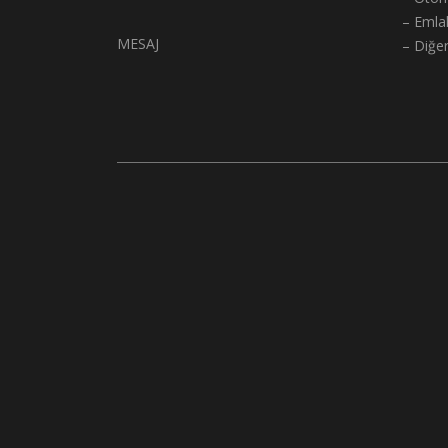
– Emla
MESAJ
– Diğe