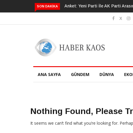
Anket: Yeni Parti İle AK Parti Arasında 4,1 Puanlık Fark
İnsan Evrimi
SON DAKIKA
ANA SAYFA
GÜNDEM
DÜNYA
EKO
Nothing Found, Please T
It seems we can’t find what you’re looking for. Perha