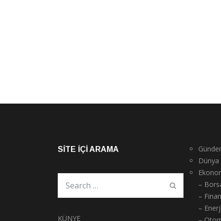
Günde
SITE İÇI ARAMA
Dünya
Ekono
– Bors
– Fina
– Enerj
KÜNYE
– Otom