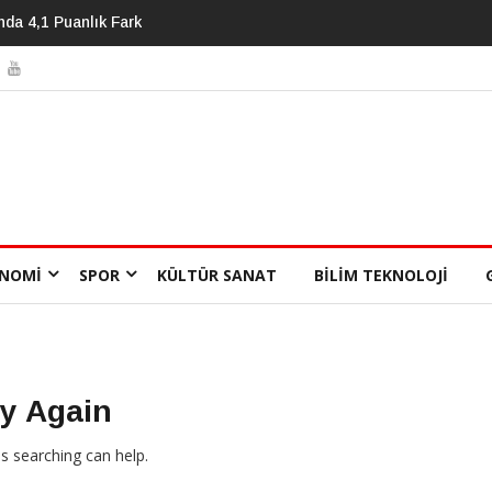
nin 85 Milyon Yıllık Serüveni
NOMI
SPOR
KÜLTÜR SANAT
BILIM TEKNOLOJI
ry Again
ps searching can help.