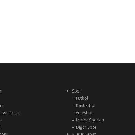
m
Spor
– Futbol
mi
– Basketbol
a ve Döviz
– Voleybol
ns
– Motor Sporları
i
– Diğer Spor
obil
Kültür Sanat